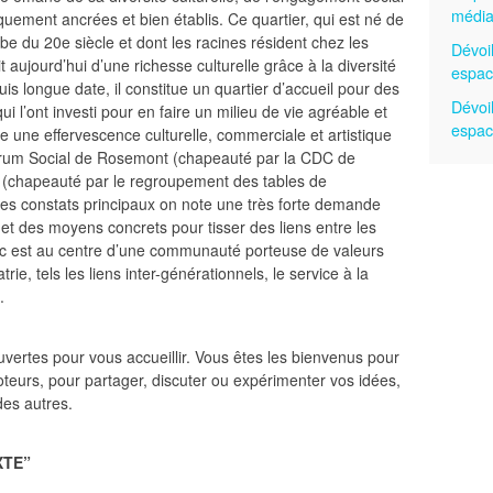
médi
iquement ancrées et bien établis. Ce quartier, qui est né de
be du 20e siècle et dont les racines résident chez les
Dévoi
it aujourd’hui d’une richesse culturelle grâce à la diversité
espac
 longue date, il constitue un quartier d’accueil pour des
Dévoi
 l’ont investi pour en faire un milieu de vie agréable et
espac
ve une effervescence culturelle, commerciale et artistique
u Forum Social de Rosemont (chapeauté par la CDC de
 (chapeauté par le regroupement des tables de
 les constats principaux on note une très forte demande
et des moyens concrets pour tisser des liens entre les
Marc est au centre d’une communauté porteuse de valeurs
ie, tels les liens inter-générationnels, le service à la
.
ouvertes pour vous accueillir. Vous êtes les bienvenus pour
omoteurs, pour partager, discuter ou expérimenter vos idées,
des autres.
XTE
”