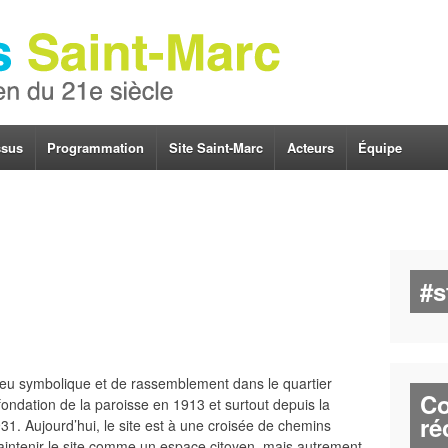
ssus
Programmation
Site Saint-Marc
Acteurs
Équipe
#s
 lieu symbolique et de rassemblement dans le quartier
Co
ondation de la paroisse en 1913 et surtout depuis la
ré
931. Aujourd’hui, le site est à une croisée de chemins
aintenir le site comme un espace citoyen, mais autrement,