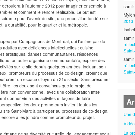
e déroulera à l’automne 2012 pour imaginer ensemble à
samir
embler et comment le rendre réalisable. Le but est
Mylè
inspirante pour l’avenir du site, une proposition fondée sur
2013
 la durabilité, pour le quartier et la métropole.
Isabe
samir
occupée par Compagnons de Montréal, qui l’anime par de
réfléc
 adultes avec déficiences intellectuelles : cuisine
Saint
teliers artistiques, danses communautaires, résidences
samir
tique, un autre organisme communautaire, explore des
réfléc
ivités sur le site depuis quelques années, incluant son
Saint
deux, promoteurs du processus de co-design, croient que
 pour créer un espace citoyen du 21e siècle. Sans présumer
 être, les deux sont convaincus que le projet de
t être non conventionnel, avec une collaboration inter-
ent donner vie à des activités et façons de faire
Ar
erspective, les deux promoteurs invitent toutes les
du site Saint-Marc à participer au processus de co-design,
Une d
u encore à les joindre comme promoteur du projet.
Vidéo
La pr
e émane de sa diversité culturelle, de l’engagement social