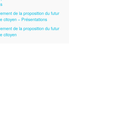
as
lement de la proposition du futur
e citoyen – Présentations
lement de la proposition du futur
e citoyen