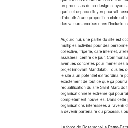
un processus de co-design citoyen s
quoi cet espace citoyen pourrait ress
d’aboutir à une proposition claire et 
des valeurs ancrées dans l’inclusion et
Aujourd’hui, une partie du site est 
multiples activités pour des personnes
collective, friperie, café internet, a
assistées, centre de jour. Communau
avenues concrètes pour mener ses act
projet innovant Mandalab. Tous les 
le site a un potentiel extraordinaire
exactement de tout ce que ça pourrait
requalification du site Saint-Marc doi
organisationnelle extrême qui pourrai
complètement nouvelles. Dans cette p
organisations intéressées à l’avenir 
à devenir partenaire du processus o
La force de Rosemont-La Petite-Patri