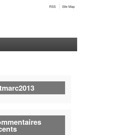
RSS
Site Map
tmarc2013
mmentaires
cents