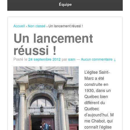
Équipe
Accueil
›
Non classé
›
Un lancement réussi !
Un lancement
réussi !
Posté le
24 septembre 2012
par
sam
—
Aucun commentaire ↓
L’église Saint-
Marc a été
construite en
1930, dans un
Québec bien
différent du
Québec
d’aujourd’hui. M
me Chabot, qui
connaît l’église