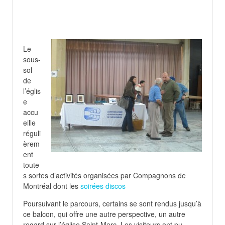
Le
sous-
sol
de
l’églis
e
accu
eille
réguli
èrem
ent
toute
s sortes d’activités organisées par Compagnons de
Montréal dont les
soirées discos
Poursuivant le parcours, certains se sont rendus jusqu’à
ce balcon, qui offre une autre perspective, un autre
regard sur l’église Saint-Marc. Les visiteurs ont pu