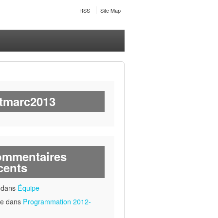
RSS
Site Map
tmarc2013
mmentaires
cents
 dans
Équipe
ne dans
Programmation 2012-