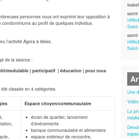
Isabe
samir
mbreuses personnes nous ont exprimé leur opposition à
réfléc
en condominiums au profit de quelques individus.
Saint
samir
eu l’activité Agora à idées.
réfléc
Saint
é de la séance :
lti/modulable | participatif | éducation | pour tous
Ar
a été classée en 4 catégories.
Une d
Vidéo
gies
Espace citoyen/communautaire
La pr
é,
écran de quartier, lancement
médi
tation,
d’événements
Dévoi
banque communautaire et alimentaire
espac
acle,
espace extérieur de rencontre,