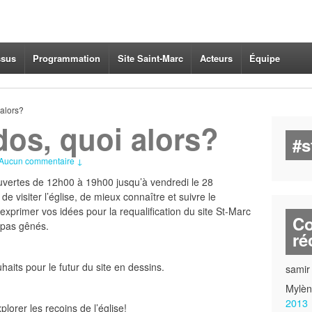
ssus
Programmation
Site Saint-Marc
Acteurs
Équipe
alors?
os, quoi alors?
#s
Aucun commentaire ↓
ouvertes de 12h00 à 19h00 jusqu’à vendredi le 28
e visiter l’église, de mieux connaître et suivre le
xprimer vos idées pour la requalification du site St-Marc
Co
 pas gênés.
ré
haits pour le futur du site en dessins.
samir
Mylè
2013
plorer les recoins de l’église!